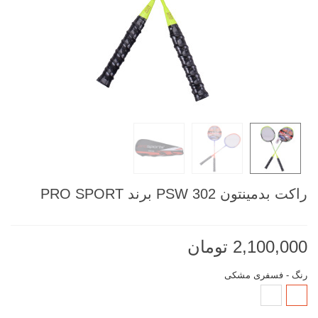
راکت بدمینتون PSW 302 برند PRO SPORT
2,100,000 تومان
رنگ
-
فسفری مشکی
فسفری
نارنجی
مشکی
آبی