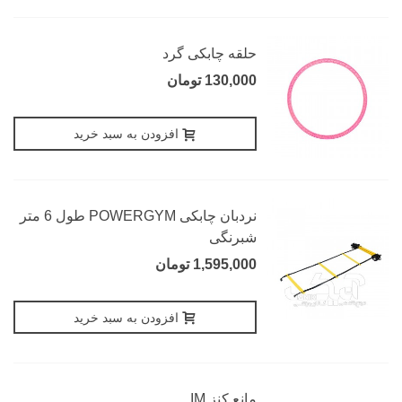
حلقه چابکی گرد
130,000 تومان
افزودن به سبد خرید
نردبان چابکی POWERGYM طول 6 متر
شبرنگی
1,595,000 تومان
افزودن به سبد خرید
مانع کنز IM