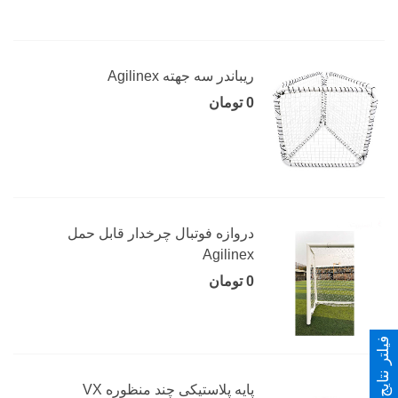
ریباندر سه جهته Agilinex
0 تومان
دروازه فوتبال چرخدار قابل حمل
Agilinex
0 تومان
فیلتر نتایج
پایه پلاستیکی چند منظوره VX