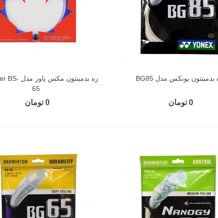
 بدمینتون یونکس مدل BG85
زه بدمینتون مکس 
65
0 تومان
0 تومان