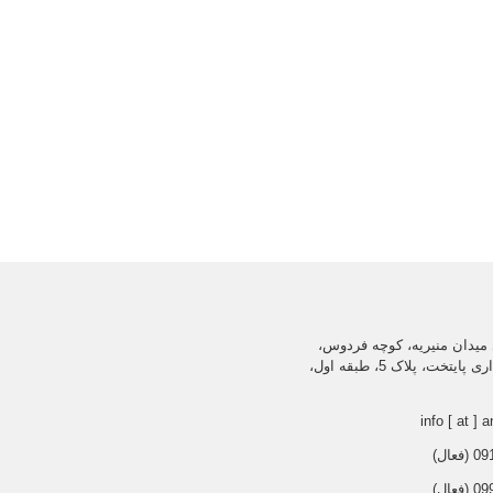
میدان منیریه، کوچه فردوس،
ساختمان اداری پایتخت، پلاک 5، طبقه اول،
info [ at ] a
عال)
عال)