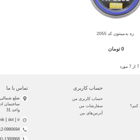
زه بدمینتون کد 2055
0 تومان
حساب کاربری
تماس با ما
ضلع شمالی 
حساب کاربری من
 کنم؟
سفارشات من
واحد 31
آدرس‌های من
nik [ dot ] ir
0912-0980694 (ف
0991-1300868 (ف