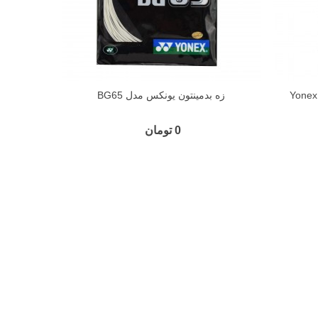
زه بدمینتون یونکس مدل BG65
0 تومان