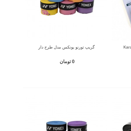
گریپ تورنو یونکس مدل طرح دار
0 تومان