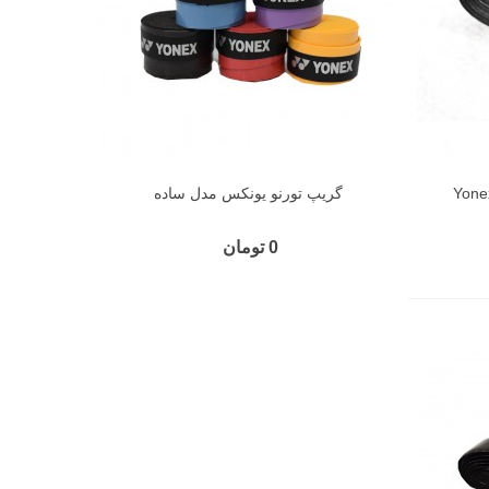
گریپ تورنو یونکس مدل ساده
0 تومان