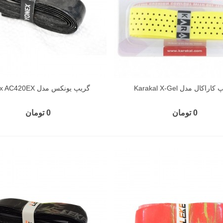
اراکال مدل Karakal X-Gel
گریپ یونکس مدل Yonex AC420EX
0 تومان
0 تومان