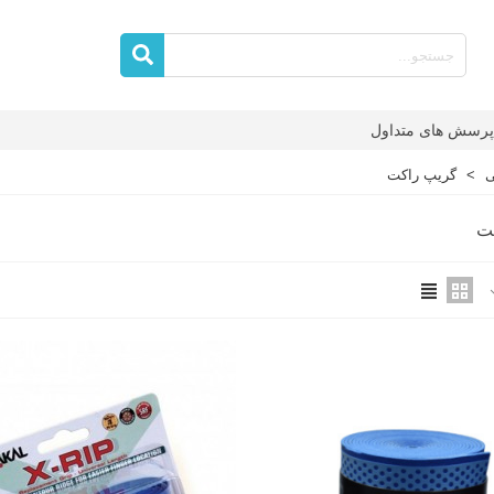
پرسش های متداول
ی
>
گریپ راکت
ت