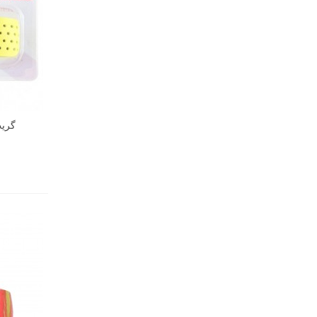
گریپ ک