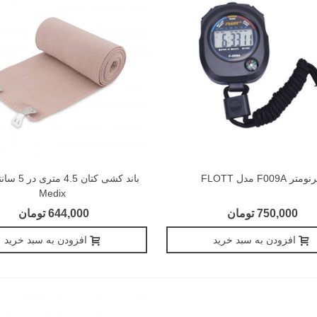
ومتر F009A مدل FLOTT
باند کشی کتان 
Medix
750,000 تومان
644,000 تومان
افزودن به سبد خرید
افزودن به سبد خرید