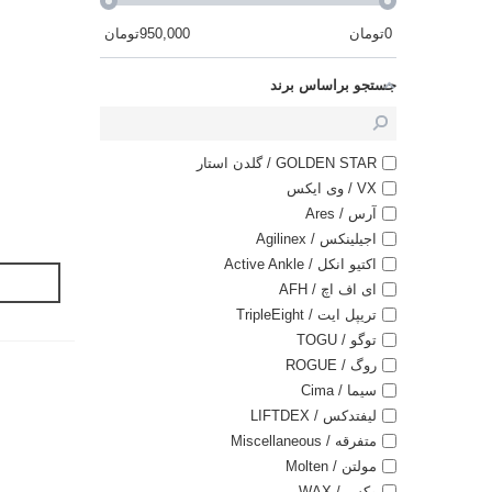
0
تومان
950,000
تومان
جستجو براساس برند
GOLDEN STAR / گلدن استار
VX / وی ایکس
آرس / Ares
اجیلینکس / Agilinex
اکتیو انکل / Active Ankle
ای اف اچ / AFH
تریپل ایت / TripleEight
توگو / TOGU
روگ / ROGUE
سیما / Cima
لیفتدکس / LIFTDEX
متفرقه / Miscellaneous
مولتن / Molten
وکس / WAX