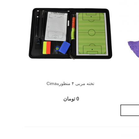
تخته مربی ۴ منظورهCima
0 تومان