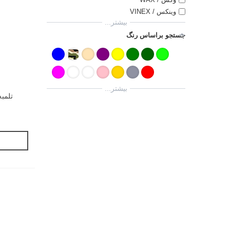
وینکس / VINEX
بیشتر...
جستجو براساس رنگ
بیشتر...
تلمبه کد D-222