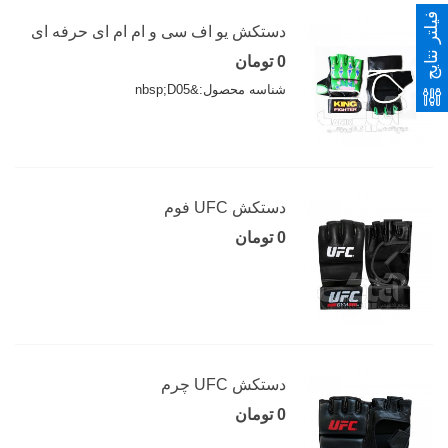
فیلتر نتایج
دستکش یو اف سی و ام ام ای حرفه ای
0 تومان
شناسه محصول:&nbsp;D05
دستکش UFC فوم
0 تومان
دستکش UFC چرم
0 تومان