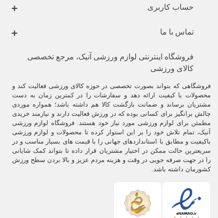
حساب کاربری
میزبان بهترین مبارزان این رشته است و مسابقات خود را در کشورهای
مختلف دنیا برگزار می‌کند.
تماس با ما
هر ساله در ماه جولای شهر لاس وگاس میزبان
UFC FIGHT WEEK
میباشد
که در قالب این فستیوال مسابقات
جوجیتسو
،
کاراته
،
کیک بوسینگ
،
موی تای
برگزار می شود.
فروشگاه اینترنتی لوازم ورزشی آنیک، مرجع تخصصی
کالای ورزشی
.
فروشگاهی که بتواند بصورت تخصصی در حوزه کالای ورزشی فعالیت کند و
تاریخچه ورزش یو اف سی (UFC)
محصولات با کیفیت ارائه دهد و سفارشات را در کمترین زمان به دست
مشتریان برساند و ضمانت بازگشت کالا هم داشته باشد؛ همواره موردی
.
چالش برانگیز برای کسانی بوده که در ورزش فعالیت دارند و نیازمند خریدی
مطمئن برای لوازم ورزشی مورد نیاز خود هستند. فروشگاه لوازم ورزشی
نخستین مبارزه
یواف‌سی
در سال ۱۹۹۳ در شهر دنور ایالت کلرادو برگزار شد.
آنیک، تمام تلاش خود را بر این استوار کرده تا محصولات و لوازم ورزشی
در این مسابقات مبارزان رشته‌های مختلف رزمی همچون
بوکس
،
جوجیتسو
باکیفیت و مطابق با استانداردهای جهانی را با قیمت های بسیار مناسب و در
برزیلی
،
تکواندو
،
کشتی
،
موی تای
،
کاراته
،
جوجیتسو
وجود داشته اند .
سریعترین حالت ممکن در اختیار مشتریان قرار داده تا بتواند کمک شایانی
را در جهت صرفه جویی در وقت و هزینه مردم عزیز و بالا بردن سطح ورزش
در مبارزاتی با حداقل قوانین محدودکننده، رودرروی یکدیگر قرار گرفتند، تا
کشورمان داشته باشد.
مؤثرترین هنر رزمی در یک مبارزه واقعی مشخص شود.
اما مبارزان
مسابقات یواف‌سی
در مسابقات بعدی به استفاده از تکنیک‌های
رشته‌های رزمی دیگر روی آوردند.