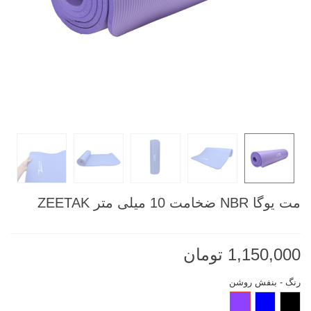
مت یوگا NBR ضخامت 10 میلی متر ZEETAK
1,150,000 تومان
رنگ
-
بنفش روشن
مشکی
آبی
بنفش