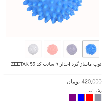
توپ ماساژ گرد اجدار ۹ سانت کد 55 ZEETAK
420,000 تومان
رنگ
-
آبی
طوسی
قرمز
آبی
بنفش