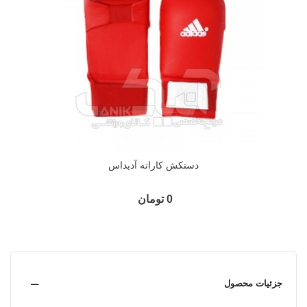
دستکش کاراته آدیداس
0 تومان
جزئیات محصول