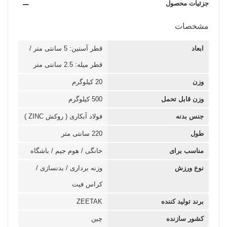
جزئیات محصول
مشخصات
ابعاد
قطر آستین: 5 سانتی متر /
قطر میله: 2.5 سانتی متر
وزن
20 کیلوگرم
وزن قابل تحمل
500 کیلوگرم
جنس بدنه
فولاد آبکاری ( روکش ZINC )
طول
220 سانتی متر
مناسب برای
خانگی / هوم جیم / باشگاه
نوع ورزش
وزنه برداری / بدنسازی /
کراس فیت
برند تولید کننده
ZEETAK
کشور سازنده
چین