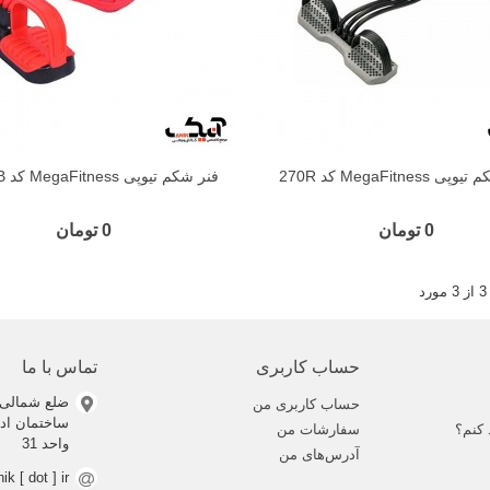
 MegaFitness کد 270R
فنر شکم تیوپی MegaFitness کد 280TR-B
0 تومان
0 تومان
حساب کاربری
تماس با ما
ضلع شمالی 
حساب کاربری من
 کنم؟
سفارشات من
واحد 31
آدرس‌های من
nik [ dot ] ir