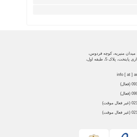
میدان منیریه، کوچه فردوس،
ساختمان اداری پایتخت، پلاک 5، طبقه اول،
info [ at ] a
عال)
عال)
 موقت)
 موقت)