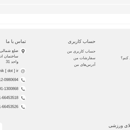
حساب کاربری
تماس با ما
ضلع شمالی 
حساب کاربری من
 کنم؟
سفارشات من
واحد 31
آدرس‌های من
nik [ dot ] ir
0912-0980694 (ف
0991-1300868 (ف
021-66453518 (غیر فعال
021-66453526 (غیر فعال
لای ورزشی