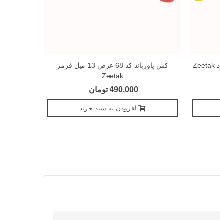
کش پاورباند کد 68 عرض 13 میل قرمز
کش پاورباند 45 ميل قرمز HT
Zeetak
490,000 تومان
افزودن به سبد خرید