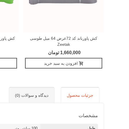
کش پاورباند کد 72عرض 64 میل طوسی
Zeetak
1,660,000 تومان
افزودن به سبد خرید
جزئیات محصول
دیدگاه و سوالات (0)
مشخصات
طول
100 سانتی متر