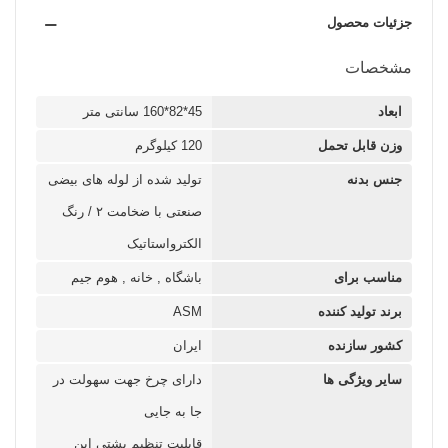
جزئیات محصول
مشخصات
ابعاد
45*82*160 سانتی متر
وزن قابل تحمل
120 کیلوگرم
جنس بدنه
تولید شده از لوله های بیضی
صنعتی با ضخامت ۲ / رنگ
الکترواستاتیک
مناسب برای
باشگاه , خانه , هوم جیم
برند تولید کننده
ASM
کشور سازنده
ایران
سایر ویژگی ها
دارای چرخ جهت سهولت در
جا به جایی
قابلیت تنظیم پشتی این