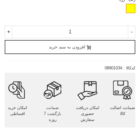
زرد
+
-
افزودن به سبد خرید
کدکالا :
08901034
ضمانت اصالت
امکان دریافت
ضمانت
امکان خرید
کالا
حضوری
بازگشت 7
اقساطی
سفارش
روزه