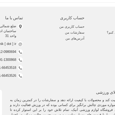
حساب کاربری
تماس با ما
ضلع شمالی 
حساب کاربری من
 کنم؟
سفارشات من
واحد 31
آدرس‌های من
nik [ dot ] ir
0912-0980694 (ف
0991-1300868 (ف
021-66453518 (غیر فعال
021-66453526 (غیر فعال
لای ورزشی
 کند و محصولات با کیفیت ارائه دهد و سفارشات را در کمترین زمان به
اره موردی چالش برانگیز برای کسانی بوده که در ورزش فعالیت دارند و
فروشگاه لوازم ورزشی آنیک، تمام تلاش خود را بر این استوار کرده تا
نی را با قیمت های بسیار مناسب و در سریعترین حالت ممکن در اختیار