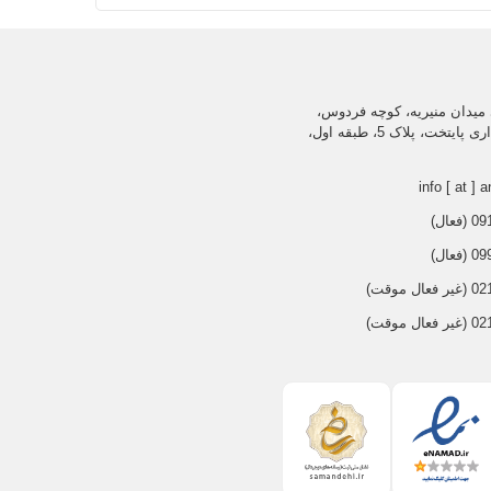
میدان منیریه، کوچه فردوس،
ساختمان اداری پایتخت، پلاک 5، طبقه اول،
info [ at ] a
عال)
عال)
 موقت)
 موقت)