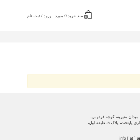
سبد خرید
0
مورد
ورود / ثبت نام
0
میدان منیریه، کوچه فردوس،
ساختمان اداری پایتخت، پلاک 5، طبقه اول،
info [ at ] a