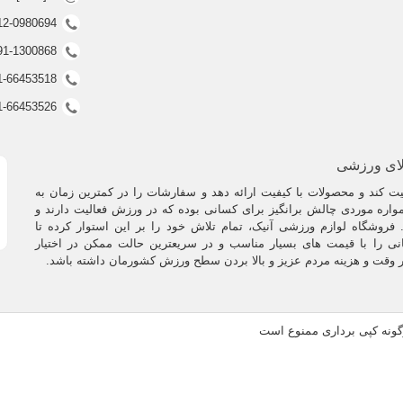
0912-0980694 (ف
0991-1300868 (ف
021-66453518 (غیر فعال
021-66453526 (غیر فعال
لای ورزشی
 کند و محصولات با کیفیت ارائه دهد و سفارشات را در کمترین زمان به
اره موردی چالش برانگیز برای کسانی بوده که در ورزش فعالیت دارند و
فروشگاه لوازم ورزشی آنیک، تمام تلاش خود را بر این استوار کرده تا
نی را با قیمت های بسیار مناسب و در سریعترین حالت ممکن در اختیار
ر وقت و هزینه مردم عزیز و بالا بردن سطح ورزش کشورمان داشته باشد.
رگونه کپی برداری ممنوع است