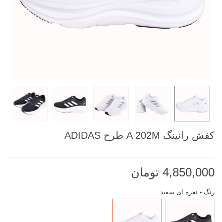
کفش رانینگ A 202M طرح ADIDAS
4,850,000 تومان
رنگ
-
نقره ای سفید
مشکی
نقره
سفید
ای