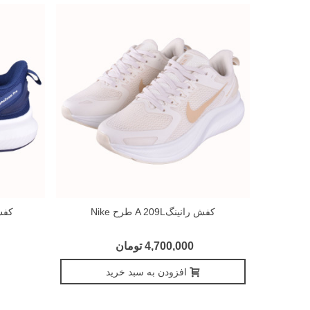
کفش رانینگA 209L طرح Nike
کفش ران
4,700,000 تومان
افزودن به سبد خرید