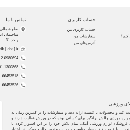
حساب کاربری
تماس با ما
ضلع شمالی 
حساب کاربری من
 کنم؟
سفارشات من
واحد 31
آدرس‌های من
nik [ dot ] ir
0912-0980694 (ف
0991-1300868 (ف
021-66453518 (غیر فعال
021-66453526 (غیر فعال
لای ورزشی
 کند و محصولات با کیفیت ارائه دهد و سفارشات را در کمترین زمان به
اره موردی چالش برانگیز برای کسانی بوده که در ورزش فعالیت دارند و
فروشگاه لوازم ورزشی آنیک، تمام تلاش خود را بر این استوار کرده تا
نی را با قیمت های بسیار مناسب و در سریعترین حالت ممکن در اختیار