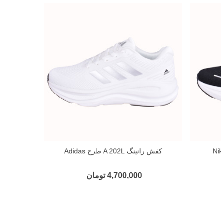
کفش رانینگ A 202L طرح Adidas
کفش رانینگ 2M
4,700,000 تومان