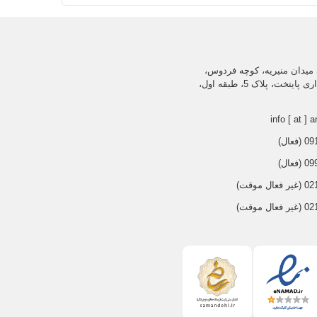
میدان منیریه، کوچه فردوس،
ساختمان اداری پایتخت، پلاک 5، طبقه اول،
info [ at ] a
عال)
عال)
 موقت)
 موقت)