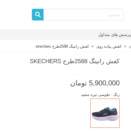
پرسش های متداول
د
>
کفش پیاده روی
>
کفش رانینگ 2588طرح skechers
کفش رانینگ 2588طرح SKECHERS
5,900,000 تومان
رنگ
-
طوسی تیره سفید
طوسی
تیره
سفید