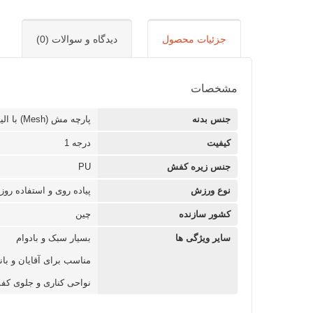
جزئیات محصول
دیدگاه و سوالات (0)
مشخصات
جنس بدنه
پارچه مش (Mesh) با الیاف مصنوعی
کیفیت
درجه 1
جنس زیره کفش
PU
نوع ورزش
پیاده روی و استفاده روزا
کشور سازنده
چین
سایر ویژگی ها
بسیار سبک و بادوام
مناسب برای آقایان و بان
نواحی کناری و جلوی کفش دارای روکش‌های مصنوعی (ic overlays