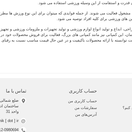
دن قدرت و استقامت از این وسیله ورزشی استفاده می شود.
ا مشغول فعالیت می شوند. از جمله فوایدی که میتوان برای این نوع ورزش ها م
 های ورزشی برای کلیه افراد توصیه می شود.
احی، ابداع و تولید انواع لوازم ورزشی و تولید تجهیزات و ملزومات ورزشی و تجهیزا
این کمپانی نیز مانند کمپانی های بزرگ، فعالیت برای فروش محصولات خود در بازار
رکت توانسته با ارائه محصولات باکیفیت و در عین حال قیمت مناسب نسبت به رقبای
حساب کاربری
تماس با ما
ضلع شمالی 
حساب کاربری من
 کنم؟
سفارشات من
واحد 31
آدرس‌های من
nik [ dot ] ir
0912-0980694 (ف