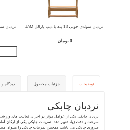
نردبان سوئدی چوبی 13 پله با دیپ پارالل JAM
نردبان سوئدی چوبی 9
0 تومان
توضیحات
جزئیات محصول
دیدگاه و س
نردبان چابکی
نردبان چابکی یکی از عوامل مؤثر در اجرای فعالیت های ورزشی
سرعت و دقت زیاد تغییر دهد. تمرینات چابکی یکی از ارکان آماد
ضروری چابکی می باشد، همچنین تمرینات چابکی را میتوان متنوع