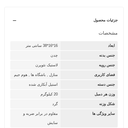
جزئیات محصول
مشخصات
ابعاد
16*16*38 سانتی متر
جنس بدنه
چدن
جنس رویه
لاستیک نئوپرن
فضای کاربری
منازل , باشگاه ها , هوم جیم
جنس دسته
استیل آبکاری شده
وزن هر دمبل
20 کیلوگرم
شکل وزنه
گرد
سایر ویژگی ها
مقاوم در برابر ضربه و
سایش